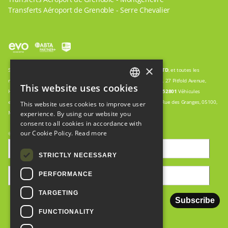
Transferts Aéroport de Grenoble - Serre Chevalier
×
Snow Cab est un nom commercial de
WWW.GO-TRAVEL.AGENCY
LTD
, et toutes les
réservations sont donc traitées par : WWW.GO-TRAVEL.AGENCY LTD. 27 Pitfold Avenue,
This website uses cookies
ENGLISH
Haslemere, Surrey, UK GU27 1PN Enregistrement de la société :
09552801
Véhicules
exploités en partenariat avec :
EURL HOLIDAY ENTREPRISES.
123 Rue des Granges, 05100,
This website uses cookies to improve user
FRENCH
Montgenevre. No de siret :
5088927260002
experience. By using our website you
consent to all cookies in accordance with
ITALIAN
our Cookie Policy.
Read more
© Copyright 2008-2024. Créé par
Seraph
STRICTLY NECESSARY
PERFORMANCE
TARGETING
FUNCTIONALITY