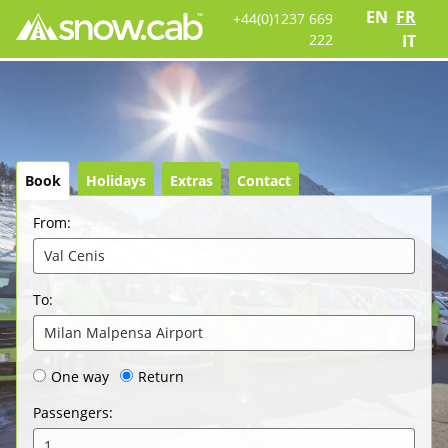
EN
FR
+44(0)1237 669
222
IT
Book
Holidays
Extras
Contact
From
:
Val Cenis
To
:
Milan Malpensa Airport
One way
Return
Passengers
:
1