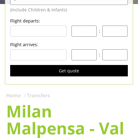
Flight departs
:
:
Flight arrives
:
:
Get quote
Home
Transfers
Milan
Malpensa - Val