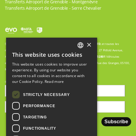
Transferts Aéroport de Grenoble - Montgenèvre
Transferts Aéroport de Grenoble - Serre Chevalier
×
Snow Cab est un nom commercial de
WWW.GO-TRAVEL.AGENCY
LTD
, et toutes les
réservations sont donc traitées par : WWW.GO-TRAVEL.AGENCY LTD. 27 Pitfold Avenue,
This website uses cookies
ENGLISH
Haslemere, Surrey, UK GU27 1PN Enregistrement de la société :
09552801
Véhicules
exploités en partenariat avec :
EURL HOLIDAY ENTREPRISES.
123 Rue des Granges, 05100,
This website uses cookies to improve user
FRENCH
Montgenevre. No de siret :
5088927260002
experience. By using our website you
consent to all cookies in accordance with
ITALIAN
our Cookie Policy.
Read more
© Copyright 2008-2024. Créé par
Seraph
STRICTLY NECESSARY
PERFORMANCE
TARGETING
FUNCTIONALITY