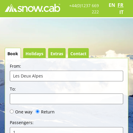
EN
FR
+44(0)1237 669
222
IT
Book
Holidays
Extras
Contact
From
:
Les Deux Alpes
To
:
One way
Return
Passengers
:
1