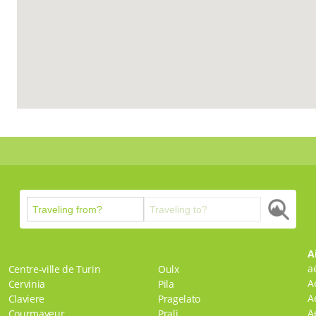
A
a
Centre-ville de Turin
Oulx
A
Cervinia
Pila
A
Claviere
Pragelato
A
Courmayeur
Prali