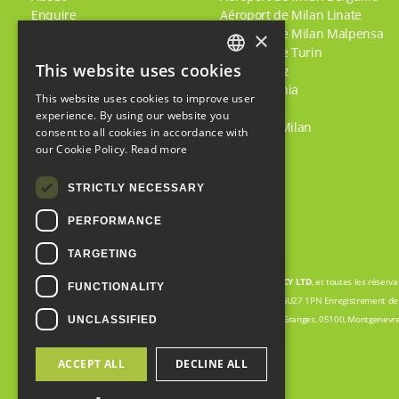
Enquire
Aéroport de Milan Linate
Jobs
Aéroport de Milan Malpensa
×
Terms & Conditions
Aéroport de Turin
This website uses cookies
Policies
Alpe D'Huez
ENGLISH
Comment se rendre en toute
Bardonecchia
This website uses cookies to improve user
FRENCH
sécurité dans les Alpes
Briançon
experience. By using our website you
Apres
Centre de Milan
consent to all cookies in accordance with
ITALIAN
Shared/Scheduled Transfers
our Cookie Policy.
Read more
Feedback
STRICTLY NECESSARY
PERFORMANCE
TARGETING
Snow Cab est un nom commercial de
WWW.GO-TRAVEL.AGENCY
LTD
, et toutes les réser
FUNCTIONALITY
TRAVEL.AGENCY LTD. 27 Pitfold Avenue, Haslemere, Surrey, UK GU27 1PN Enregistrement de 
partenariat avec :
EURL HOLIDAY ENTREPRISES.
123 Rue des Granges, 05100, Montgenevre.
UNCLASSIFIED
© Copyright 2008-2024. Créé par
Seraph
ACCEPT ALL
DECLINE ALL