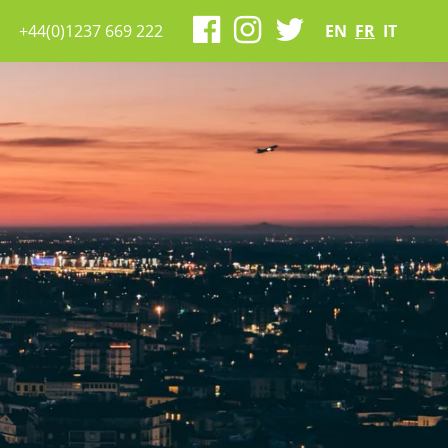
+44(0)1237 669 222
EN
FR
IT