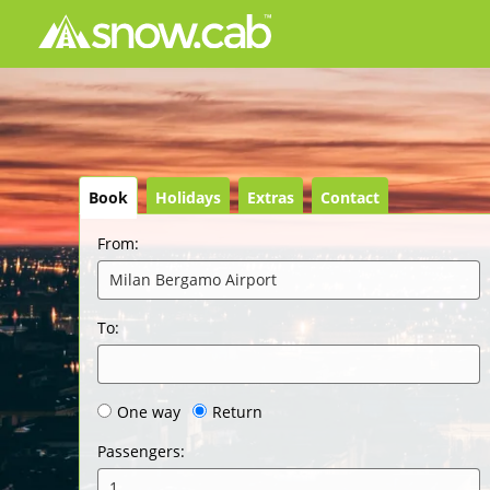
Book
Holidays
Extras
Contact
From
:
Milan Bergamo Airport
To
:
One way
Return
Passengers
:
1