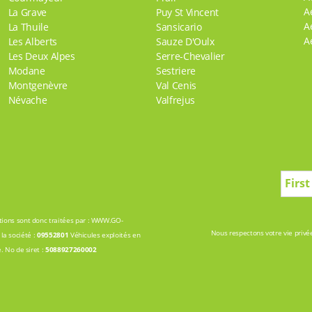
A
La Grave
Puy St Vincent
A
La Thuile
Sansicario
A
Les Alberts
Sauze D'Oulx
Les Deux Alpes
Serre-Chevalier
Modane
Sestriere
Montgenèvre
Val Cenis
Névache
Valfrejus
vations sont donc traitées par : WWW.GO-
Nous respectons votre vie privée
la société :
09552801
Véhicules exploités en
 No de siret :
5088927260002